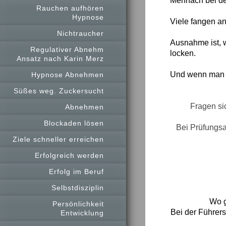
Mehrfach bei de
Rauchen aufhören
Hypnose
Viele fangen an
Nichtraucher
Ausnahme ist, w
Regulativer Abnehm
locken.
Ansatz nach Karin Merz
Und wenn man da
Hypnose Abnehmen
Süßes weg. Zuckersucht
Fragen si
Abnehmen
Blockaden lösen
Bei Prüfungsa
Ziele schneller erreichen
Erfolgreich werden
Erfolg im Beruf
Selbstdisziplin
Wo g
Persönlichkeit
Bei der Führer
Entwicklung