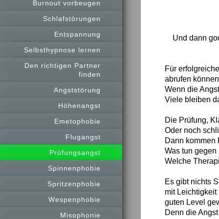
Burnout vorbeugen
Schlafstörungen
Entspannung
Und dann goo
Selbsthypnose lernen
Den richtigen Partner
Für erfolgreich
finden
abrufen können
Wenn die Angst 
Angststörung
Viele bleiben 
Höhenangst
Die Prüfung, Kl
Emetophobie
Oder noch schli
Flugangst
Dann kommen Fr
Was tun gegen 
Prüfungsangst
Welche Therapi
Spinnenphobie
Es gibt nichts 
Spritzenphobie
mit Leichtigkei
Wespenphobie
guten Level gew
Denn die Angst 
Misophonie