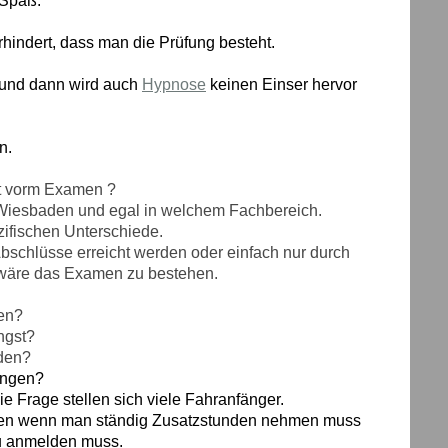
 Spaß.
erhindert, dass man die Prüfung besteht.
t und dann wird auch
Hypnose
keinen Einser hervor
n.
t vorm Examen ?
r Wiesbaden und egal in welchem Fachbereich.
zifischen Unterschiede.
bschlüsse erreicht werden oder einfach nur durch
 wäre das Examen zu bestehen.
gen?
ngst?
nden?
fungen?
e Frage stellen sich viele Fahranfänger.
erden wenn man ständig Zusatzstunden nehmen muss
eu anmelden muss.