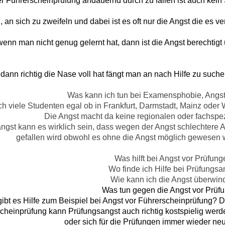
r Führerscheinprüfung andauernd durch zu fallen ist auch kein
, an sich zu zweifeln und dabei ist es oft nur die Angst die es v
enn man nicht genug gelernt hat, dann ist die Angst berechtig
nn richtig die Nase voll hat fängt man an nach Hilfe zu suche
Was kann ich tun bei Examensphobie, Angs
ch viele Studenten egal ob in Frankfurt, Darmstadt, Mainz ode
Die Angst macht da keine regionalen oder fachspe
ngst kann es wirklich sein, dass wegen der Angst schlechtere A
gefallen wird obwohl es ohne die Angst möglich gewesen
Was hilft bei Angst vor Prüfun
Wo finde ich Hilfe bei Prüfungsa
Wie kann ich die Angst überwi
Was tun gegen die Angst vor Prü
ibt es Hilfe zum Beispiel bei Angst vor Führerscheinprüfung? Di
scheinprüfung kann Prüfungsangst auch richtig kostspielig w
oder sich für die Prüfungen immer wieder n