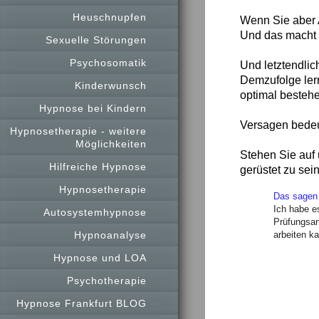
Heuschnupfen
Wenn Sie aber A
Und das macht 
Sexuelle Störungen
Psychosomatik
Und letztendli
Demzufolge ler
Kinderwunsch
optimal besteh
Hypnose bei Kindern
Versagen bedeut
Hypnosetherapie - weitere
Möglichkeiten
Stehen Sie auf
Hilfreiche Hypnose
gerüstet zu sei
Hypnosetherapie
Das sagen 
Ich habe e
Autosystemhypnose
Prüfungsan
Hypnoanalyse
arbeiten k
Hypnose und LOA
Psychotherapie
Hypnose Frankfurt BLOG